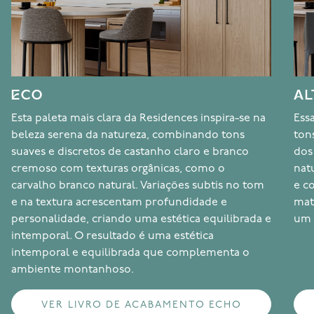
ECO
AL
Esta paleta mais clara da Residences inspira-se na
Ess
beleza serena da natureza, combinando tons
ton
suaves e discretos de castanho claro e branco
dos
cremoso com texturas orgânicas, como o
nat
carvalho branco natural. Variações subtis no tom
e co
e na textura acrescentam profundidade e
mat
personalidade, criando uma estética equilibrada e
um 
intemporal. O resultado é uma estética
intemporal e equilibrada que complementa o
ambiente montanhoso.
VER LIVRO DE ACABAMENTO ECHO