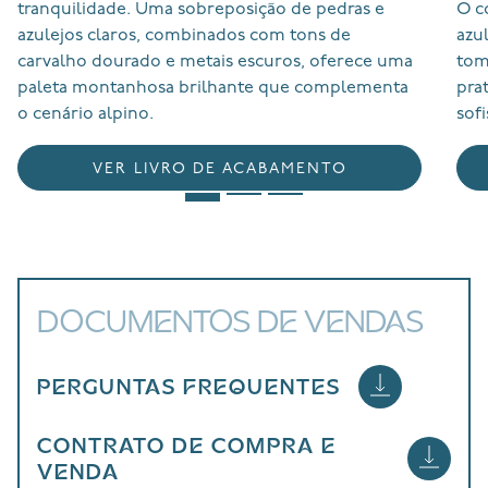
tranquilidade. Uma sobreposição de pedras e
O c
azulejos claros, combinados com tons de
azu
carvalho dourado e metais escuros, oferece uma
tom
paleta montanhosa brilhante que complementa
pra
o cenário alpino.
sof
VER LIVRO DE ACABAMENTO
DOCUMENTOS DE VENDAS
PERGUNTAS FREQUENTES
CONTRATO DE COMPRA E
VENDA