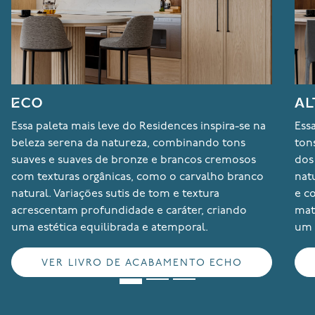
ECO
AL
Essa paleta mais leve do Residences inspira-se na
Ess
beleza serena da natureza, combinando tons
ton
suaves e suaves de bronze e brancos cremosos
dos
com texturas orgânicas, como o carvalho branco
nat
natural. Variações sutis de tom e textura
e co
acrescentam profundidade e caráter, criando
mat
uma estética equilibrada e atemporal.
um 
VER LIVRO DE ACABAMENTO ECHO