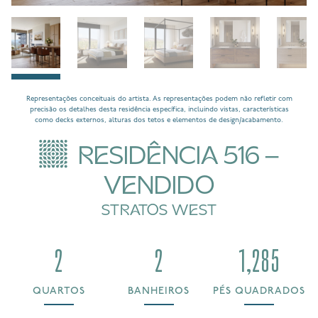
Representações conceituais do artista. As representações podem não refletir com
precisão os detalhes desta residência específica, incluindo vistas, características
como decks externos, alturas dos tetos e elementos de design/acabamento.
RESIDÊNCIA 516 -
VENDIDO
STRATOS WEST
2
2
1,285
QUARTOS
BANHEIROS
PÉS QUADRADOS