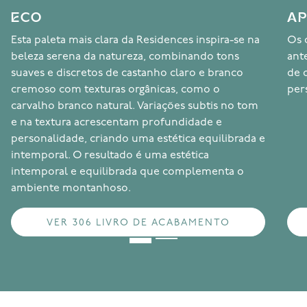
ECO
AP
Esta paleta mais clara da Residences inspira-se na
Os 
beleza serena da natureza, combinando tons
ant
suaves e discretos de castanho claro e branco
de 
cremoso com texturas orgânicas, como o
per
carvalho branco natural. Variações subtis no tom
e na textura acrescentam profundidade e
personalidade, criando uma estética equilibrada e
intemporal. O resultado é uma estética
intemporal e equilibrada que complementa o
ambiente montanhoso.
VER 306 LIVRO DE ACABAMENTO