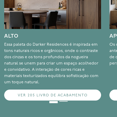
ALTO
AP
Essa paleta do Darker Residences é inspirada em
Os 
tons naturais ricos e orgânicos, onde o contraste
ant
dos cinzas e os tons profundos da nogueira
de 
natural se unem para criar um espaço acolhedor
per
e convidativo. A interação de cores ricas e
materiais texturizados equilibra sofisticação com
um toque natural.
VER 205 LIVRO DE ACABAMENTO