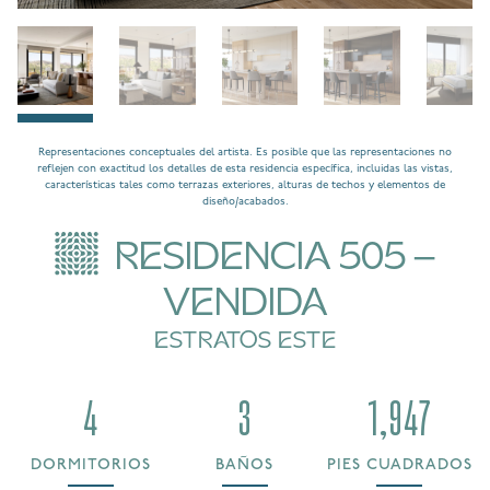
Representaciones conceptuales del artista. Es posible que las representaciones no
reflejen con exactitud los detalles de esta residencia específica, incluidas las vistas,
características tales como terrazas exteriores, alturas de techos y elementos de
diseño/acabados.
RESIDENCIA 505 -
VENDIDA
ESTRATOS ESTE
4
3
1,947
DORMITORIOS
BAÑOS
PIES CUADRADOS